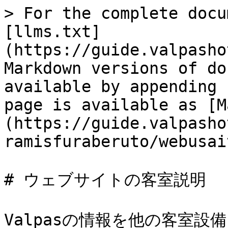
> For the complete docu
[llms.txt]
(https://guide.valpasho
Markdown versions of do
available by appending 
page is available as [M
(https://guide.valpasho
ramisfuraberuto/webusai
# ウェブサイトの客室説明

Valpasの情報を他の客室