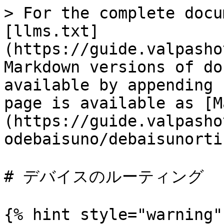
> For the complete docu
[llms.txt]
(https://guide.valpasho
Markdown versions of do
available by appending 
page is available as [M
(https://guide.valpasho
odebaisuno/debaisunorti
# デバイスのルーティング

{% hint style="warning" 