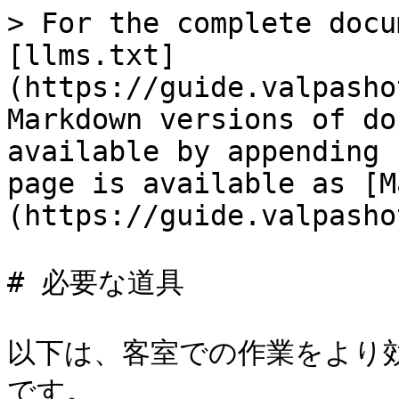
> For the complete docu
[llms.txt]
(https://guide.valpasho
Markdown versions of do
available by appending 
page is available as [M
(https://guide.valpasho
# 必要な道具

以下は、客室での作業をより
です。
