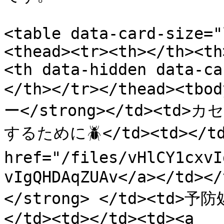
<table data-card-size="
<thead><tr><th></th><th
<th data-hidden data-ca
</th></tr></thead><tb
ー</strong></td><
するために🪲</td><td></td>
href="/files/vHlCY1cxvI
vIgQHDAqZUAv</a></td><
</strong> </td><t
</td><td></td><td><a 