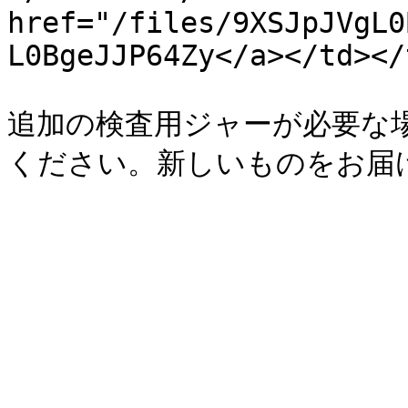
href="/files/9XSJpJVgL0
L0BgeJJP64Zy</a></td></
追加の検査用ジャーが必要な