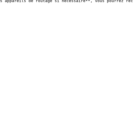
s appareils de routage si nécessaire**, vous pourrez rec