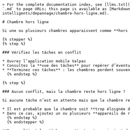
> For the complete documentation index, see [llms.txt](
`.md` to page URLs; this page is available as [Markdown
intelligents/depannage/chambre-hors-ligne.md).

# Chambre hors ligne

Si une ou plusieurs chambres apparaissent comme **hors 
{% stepper %}

{% step %}

### Vérifiez les tâches en conflit

* Ouvrez l’application mobile Valpas

* Consultez la **vue des tâches** pour repérer d’éventu
* **Terminez ces tâches** : les chambres perdent souven
  {% endstep %}

{% step %}

### Aucun conflit, mais la chambre reste hors ligne ?

Si aucune tâche n’est en attente mais que la chambre re
* Il est probable que la chambre soit **trop éloignée d
* Dans ce cas, ajoutez un ou plusieurs **appareils de r
  {% endstep %}

  {% endstepper %}
