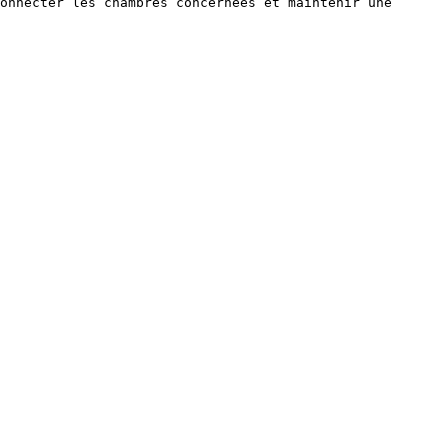
onnecter les chambres concernées et maintenir une 